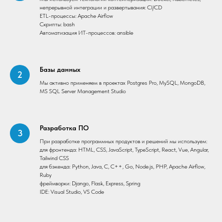
непрерывной интеграции и развертывания: CI/CD
ETL-процессы: Apache Airflow
Скрипты: bash
Автоматизация ИТ-процессов: ansible
Базы данных
Мы активно применяем в проектах Postgres Pro, MySQL, MongoDB,
MS SQL Server Management Studio
Разработка ПО
При разработке программных продуктов и решений мы используем:
для фронтенда: HTML, CSS, JavaScript, TypeScript, React, Vue, Angular,
Tailwind CSS
для бэкенда: Python, Java, C, C++, Go, Node.js, PHP, Apache Airflow,
Ruby
фреймворки: Django, Flask, Express, Spring
IDE: Visual Studio, VS Code